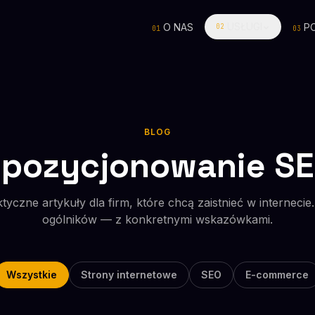
USŁUGI
O NAS
P
02
01
03
BLOG
pozycjonowanie S
tyczne artykuły dla firm, które chcą zaistnieć w internecie
ogólników — z konkretnymi wskazówkami.
Wszystkie
Strony internetowe
SEO
E-commerce