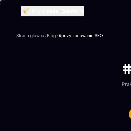
Przejdź do treści głównej
Andromeda
·
Solutions
Strona główna
Blog
#pozycjonowanie SEO
#
Prak