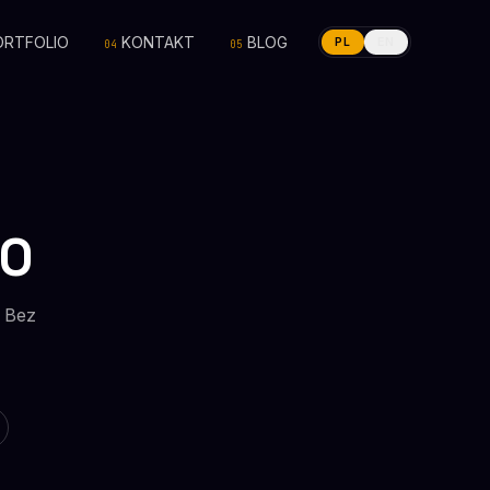
ORTFOLIO
KONTAKT
BLOG
PL
EN
04
05
EO
. Bez