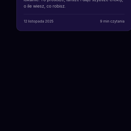
o ile wiesz, co robisz.
12 listopada 2025
9
min czytania